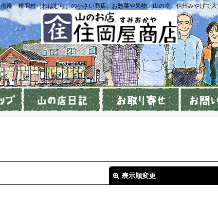
最南端 根羽村（ねばむら）の小さい商店。お惣菜や果物、山の幸、信州みやげで人
表示順変更