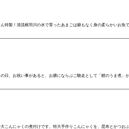
ゃん特製！清流根羽川の水で育ったあまごは癖もなく身の柔らかいお魚
レの日、お祝い事があると、お膳にならぶご馳走として「鯉のうま煮」
特大こんにゃくの煮付けです。特大手作りこんにゃくを、昆布とかつおぶ