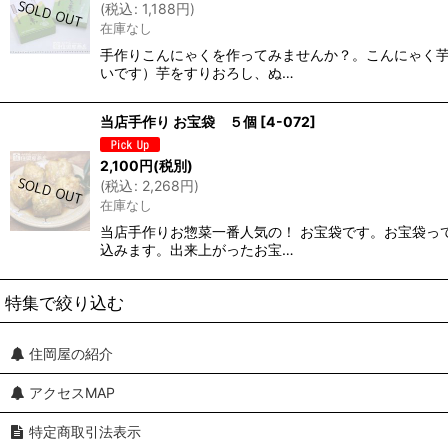
(
税込
:
1,188
円
)
在庫なし
手作りこんにゃくを作ってみませんか？。こんにゃく芋
いです）芋をすりおろし、ぬ…
当店手作り お宝袋 ５個
[
4-072
]
2,100
円
(税別)
(
税込
:
2,268
円
)
在庫なし
当店手作りお惣菜一番人気の！ お宝袋です。お宝袋っ
込みます。出来上がったお宝…
特集で絞り込む
住岡屋の紹介
全商品一覧
アクセスMAP
通年商品
特定商取引法表示
春のみ 限定商品