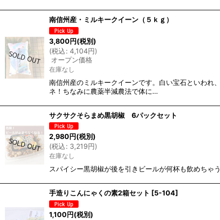
南信州産・ミルキークイーン（５ｋｇ）
3,800
円
(税別)
(
税込
:
4,104
円
)
オープン価格
在庫なし
南信州産のミルキークイーンです。白い宝石といわれ
ネ！ちなみに農薬半減農法で体に…
サクサクそらまめ黒胡椒 6パックセット
2,980
円
(税別)
(
税込
:
3,219
円
)
在庫なし
スパイシー黒胡椒が後を引きビールが何杯も飲めちゃ
手造りこんにゃくの素2箱セット
[
5-104
]
1,100
円
(税別)