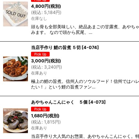
4,800
円
(税別)
(
税込
:
5,184
円
)
在庫なし
頭も骨も全部美味しい、絶品あまごの甘露煮、あやち
みます。 なので頭から尻尾、…
当店手作り 鯉の旨煮 ５切
[
4-074
]
3,000
円
(税別)
(
税込
:
3,240
円
)
在庫あり
極上の鯉の旨煮。信州人のソウルフード！信州ではハ
たい！」という鯉の旨煮ファン…
あやちゃんこんにゃく ５個
[
4-073
]
1,680
円
(税別)
(
税込
:
1,815
円
)
在庫あり
当店手作り大人気のお惣菜、あやちゃんこんにゃく。