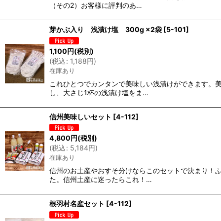
（その2）お客様に評判のあ…
芽かぶ入り 浅漬け塩 300g ×2袋
[
5-101
]
1,100
円
(税別)
(
税込
:
1,188
円
)
在庫あり
これひとつでカンタンで美味しい浅漬けができます。
し、大さじ1杯の浅漬け塩をま…
信州美味しいセット
[
4-112
]
4,800
円
(税別)
(
税込
:
5,184
円
)
在庫あり
信州のお土産やおすそ分けならこのセットで決まり！
た。信州土産に迷ったらこれ！…
根羽村名産セット
[
4-112
]