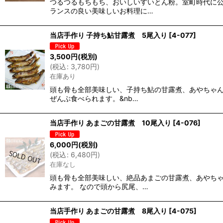
つるつるもちもち、おいしいすいとん粉。室町時代に
ランスの良い美味しいお料理に…
当店手作り 子持ち鮎甘露煮 5尾入り
[
4-077
]
3,500
円
(税別)
(
税込
:
3,780
円
)
在庫あり
頭も骨も全部美味しい、子持ち鮎の甘露煮、あやちゃん
ぜんぶ食べられます。&nb…
当店手作り あまごの甘露煮 10尾入り
[
4-076
]
6,000
円
(税別)
(
税込
:
6,480
円
)
在庫なし
頭も骨も全部美味しい、絶品あまごの甘露煮、あやち
みます。 なので頭から尻尾、…
当店手作り あまごの甘露煮 8尾入り
[
4-075
]