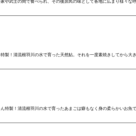
公家や武士の間で食べられ、その後庶民の味として各地に広まり様々な
特製！清流根羽川の水で育った天然鮎。それを一度素焼きしてから大き
ゃん特製！清流根羽川の水で育ったあまごは癖もなく身の柔らかいお魚