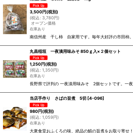
並び順
:
3,500
円
(税別)
(
税込
:
3,780
円
)
オープン価格
在庫あり
南信州産 干し柿 自家用です。毎年大好評の市田柿
丸昌稲垣 一夜漬用味みそ 850ｇ入×２個セット
1,250
円
(税別)
(
税込
:
1,350
円
)
在庫あり
長野県で評判の 一夜漬用味みそ 2個セットです。一
当店手作り さばの旨煮 5切
[
4-096
]
980
円
(税別)
(
税込
:
1,059
円
)
在庫あり
大衆食堂おふくろの味、絶品の鯖の旨煮をお取り寄せ！