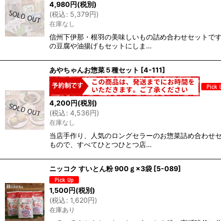
4,980
円
(税別)
(
税込
:
5,379
円
)
在庫なし
信州下伊那・根羽の美味しいもの詰め合わせセットで
の豆腐や油揚げもセットにしま…
あやちゃんお惣菜５種セット
[
4-111
]
4,200
円
(税別)
(
税込
:
4,536
円
)
在庫なし
当店手作り、人気のロングセラーのお惣菜詰め合わせ
もので、すべてひとつひとつ店…
ニッコク すいとん粉 900ｇ×3袋
[
5-089
]
1,500
円
(税別)
(
税込
:
1,620
円
)
在庫あり