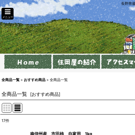
長野県
メニュー
全商品一覧
>
おすすめ商品
>
全商品一覧
全商品一覧
[
おすすめ商品
]
17
件
表示数
:
南信州産 市田柿 自家用 1kg