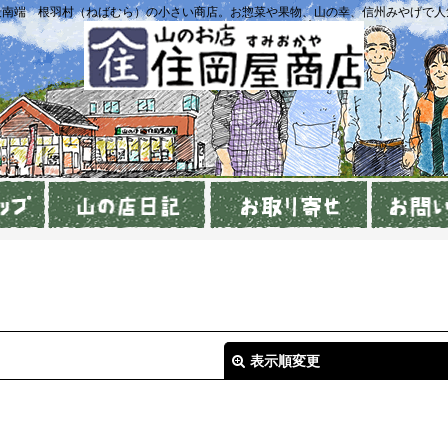
最南端 根羽村（ねばむら）の小さい商店。お惣菜や果物、山の幸、信州みやげで人
表示順変更